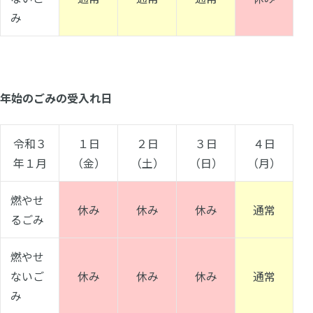
み
年始のごみの受入れ日
令和３
１日
２日
３日
４日
年１月
（金）
（土）
（日）
（月）
燃やせ
休み
休み
休み
通常
るごみ
燃やせ
ないご
休み
休み
休み
通常
み